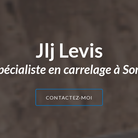
Jlj Levis
pécialiste en
carrelage
à So
CONTACTEZ-MOI